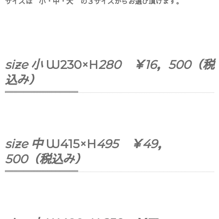
サイズは 小・中・大 の３サイズからお選び頂けます。
size 小
W230×H
280 ￥16，500（税
込み）
size 中
W415×H
495 ￥49，
500（税込み）